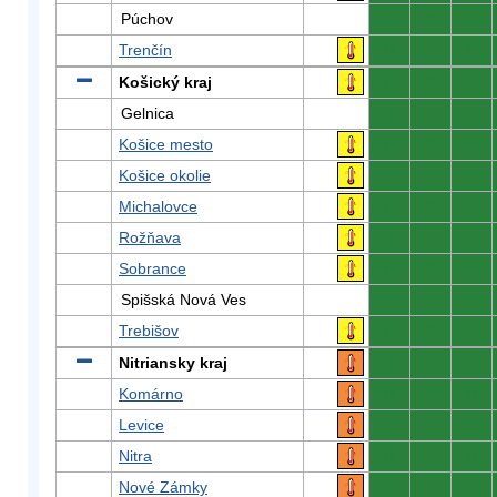
Púchov
0
0
0
Trenčín
0
0
0
Košický kraj
0
0
0
Gelnica
0
0
0
Košice mesto
0
0
0
Košice okolie
0
0
0
Michalovce
0
0
0
Rožňava
0
0
0
Sobrance
0
0
0
Spišská Nová Ves
0
0
0
Trebišov
0
0
0
Nitriansky kraj
0
0
0
Komárno
0
0
0
Levice
0
0
0
Nitra
0
0
0
Nové Zámky
0
0
0