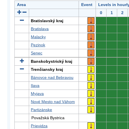
Area
Event
Levels in hourl
0
1
2
Bratislavský kraj
0
0
0
Bratislava
0
0
0
Malacky
0
0
0
Pezinok
0
0
0
Senec
0
0
0
Banskobystrický kraj
0
0
0
Trenčiansky kraj
0
0
0
Bánovce nad Bebravou
0
0
0
Ilava
0
0
0
Myjava
0
0
0
Nové Mesto nad Váhom
0
0
0
Partizánske
0
0
0
Považská Bystrica
0
0
0
Prievidza
0
0
0