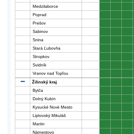
Medzilaborce
0
0
0
Poprad
0
0
0
Prešov
0
0
0
Sabinov
0
0
0
Snina
0
0
0
Stará Ľubovňa
0
0
0
Stropkov
0
0
0
Svidník
0
0
0
Vranov nad Topľou
0
0
0
Žilinský kraj
0
0
0
Bytča
0
0
0
Dolný Kubín
0
0
0
Kysucké Nové Mesto
0
0
0
Liptovský Mikuláš
0
0
0
Martin
0
0
0
Námestovo
0
0
0