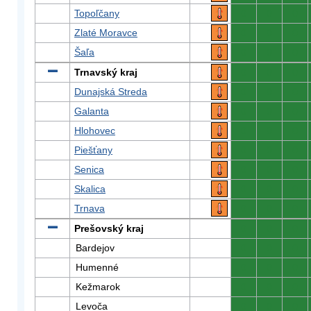
Topoľčany
0
0
0
Zlaté Moravce
0
0
0
Šaľa
0
0
0
Trnavský kraj
0
0
0
Dunajská Streda
0
0
0
Galanta
0
0
0
Hlohovec
0
0
0
Piešťany
0
0
0
Senica
0
0
0
Skalica
0
0
0
Trnava
0
0
0
Prešovský kraj
0
0
0
Bardejov
0
0
0
Humenné
0
0
0
Kežmarok
0
0
0
Levoča
0
0
0