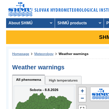
About SHMÚ
SHMÚ products
P
SHM
Homepage
Meteorology
Weather warnings
Weather warnings
All phenomena
High temperatures
Sobota - 8.8.2026
+
−