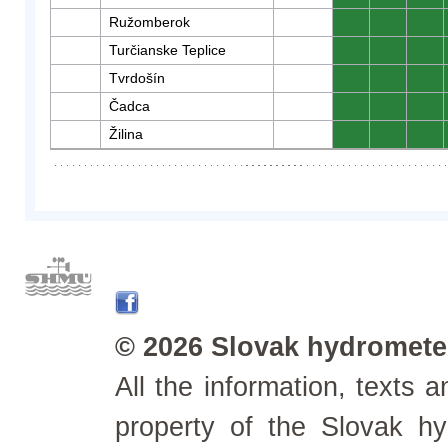
Ružomberok
0
0
0
Turčianske Teplice
0
0
0
Tvrdošín
0
0
0
Čadca
0
0
0
Žilina
0
0
0
© 2026 Slovak hydrometeo
All the information, texts
property of the Slovak h