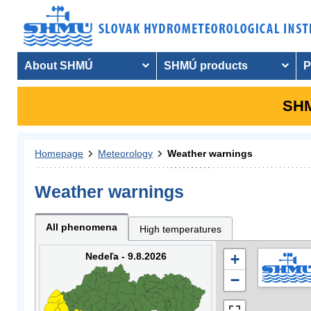
About SHMÚ
SHMÚ products
P
SHM
Homepage
Meteorology
Weather warnings
Weather warnings
All phenomena
High temperatures
Nedeľa - 9.8.2026
+
−