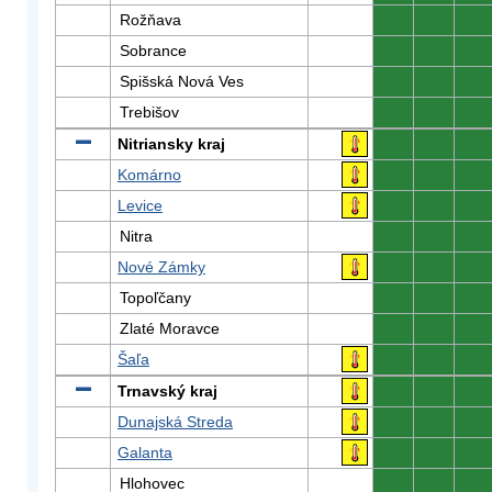
Rožňava
0
0
0
Sobrance
0
0
0
Spišská Nová Ves
0
0
0
Trebišov
0
0
0
Nitriansky kraj
0
0
0
Komárno
0
0
0
Levice
0
0
0
Nitra
0
0
0
Nové Zámky
0
0
0
Topoľčany
0
0
0
Zlaté Moravce
0
0
0
Šaľa
0
0
0
Trnavský kraj
0
0
0
Dunajská Streda
0
0
0
Galanta
0
0
0
Hlohovec
0
0
0