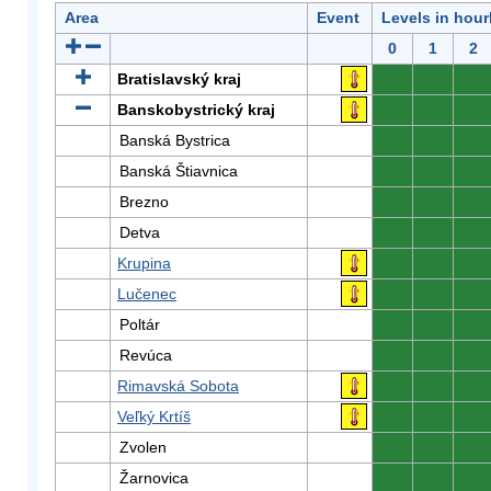
Area
Event
Levels in hour
0
1
2
Bratislavský kraj
0
0
0
Banskobystrický kraj
0
0
0
Banská Bystrica
0
0
0
Banská Štiavnica
0
0
0
Brezno
0
0
0
Detva
0
0
0
Krupina
0
0
0
Lučenec
0
0
0
Poltár
0
0
0
Revúca
0
0
0
Rimavská Sobota
0
0
0
Veľký Krtíš
0
0
0
Zvolen
0
0
0
Žarnovica
0
0
0