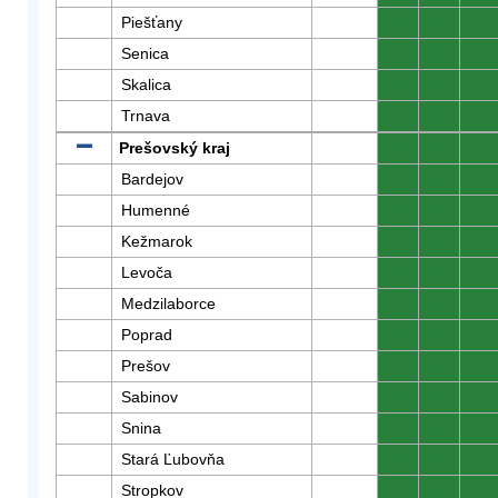
Piešťany
0
0
0
Senica
0
0
0
Skalica
0
0
0
Trnava
0
0
0
Prešovský kraj
0
0
0
Bardejov
0
0
0
Humenné
0
0
0
Kežmarok
0
0
0
Levoča
0
0
0
Medzilaborce
0
0
0
Poprad
0
0
0
Prešov
0
0
0
Sabinov
0
0
0
Snina
0
0
0
Stará Ľubovňa
0
0
0
Stropkov
0
0
0