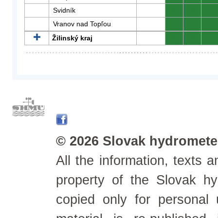
Svidník
0
0
0
Vranov nad Topľou
0
0
0
Žilinský kraj
0
0
0
© 2026 Slovak hydrometeo
All the information, texts
property of the Slovak h
copied only for personal