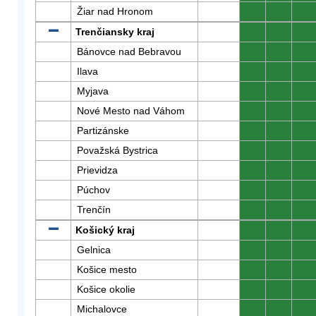
Žiar nad Hronom
0
0
0
Trenčiansky kraj
0
0
0
Bánovce nad Bebravou
0
0
0
Ilava
0
0
0
Myjava
0
0
0
Nové Mesto nad Váhom
0
0
0
Partizánske
0
0
0
Považská Bystrica
0
0
0
Prievidza
0
0
0
Púchov
0
0
0
Trenčín
0
0
0
Košický kraj
0
0
0
Gelnica
0
0
0
Košice mesto
0
0
0
Košice okolie
0
0
0
Michalovce
0
0
0