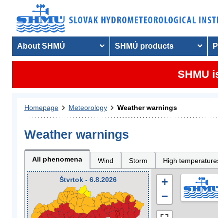
About SHMÚ
SHMÚ products
P
SHMU is
Homepage
Meteorology
Weather warnings
Weather warnings
All phenomena
Wind
Storm
High temperature
Štvrtok - 6.8.2026
+
−