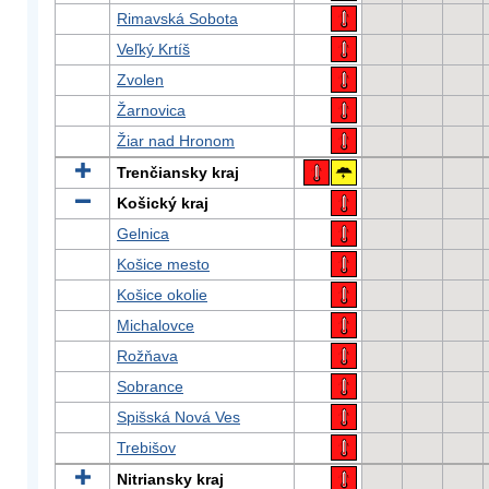
Rimavská Sobota
Veľký Krtíš
Zvolen
Žarnovica
Žiar nad Hronom
Trenčiansky kraj
Košický kraj
Gelnica
Košice mesto
Košice okolie
Michalovce
Rožňava
Sobrance
Spišská Nová Ves
Trebišov
Nitriansky kraj