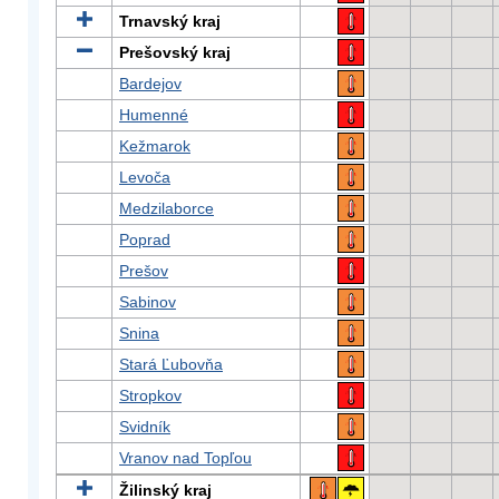
Trnavský kraj
Prešovský kraj
Bardejov
Humenné
Kežmarok
Levoča
Medzilaborce
Poprad
Prešov
Sabinov
Snina
Stará Ľubovňa
Stropkov
Svidník
Vranov nad Topľou
Žilinský kraj