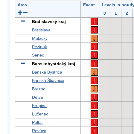
Area
Event
Levels in hourl
0
1
2
Bratislavský kraj
Bratislava
Malacky
Pezinok
Senec
Banskobystrický kraj
Banská Bystrica
Banská Štiavnica
Brezno
Detva
Krupina
Lučenec
Poltár
Revúca