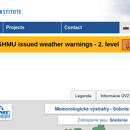
Projects
Contact
SHMU issued weather warnings - 2. level
Legenda
Informácie ÚVZ
Meteorologické výstrahy - Sobota 
Zobrazenie javu:
Sneženie