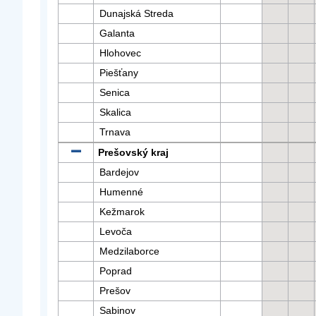
Dunajská Streda
Galanta
Hlohovec
Piešťany
Senica
Skalica
Trnava
Prešovský kraj
Bardejov
Humenné
Kežmarok
Levoča
Medzilaborce
Poprad
Prešov
Sabinov