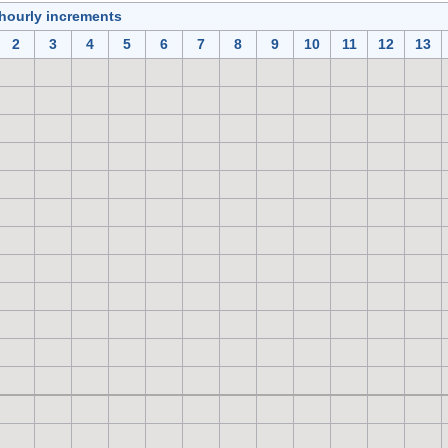
 hourly increments
2
3
4
5
6
7
8
9
10
11
12
13