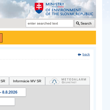
Search
back
 SR
Informácie MV SR
- 8.8.2026