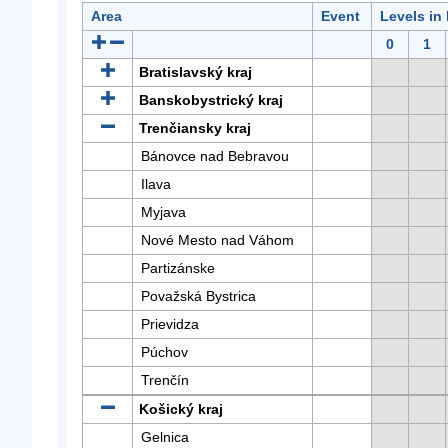
Area
Event
Levels in
0
1
Bratislavský kraj
Banskobystrický kraj
Trenčiansky kraj
Bánovce nad Bebravou
Ilava
Myjava
Nové Mesto nad Váhom
Partizánske
Považská Bystrica
Prievidza
Púchov
Trenčín
Košický kraj
Gelnica