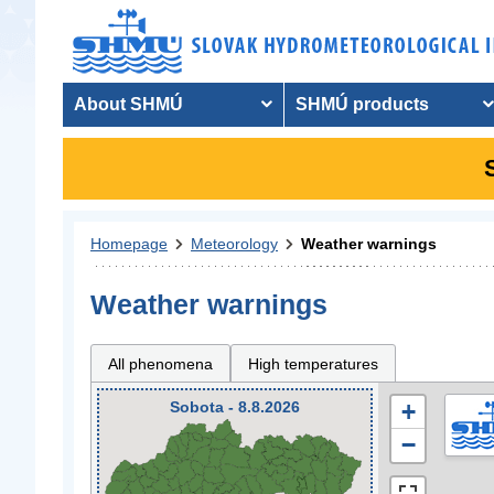
About SHMÚ
SHMÚ products
Homepage
Meteorology
Weather warnings
Weather warnings
All phenomena
High temperatures
Sobota - 8.8.2026
+
−