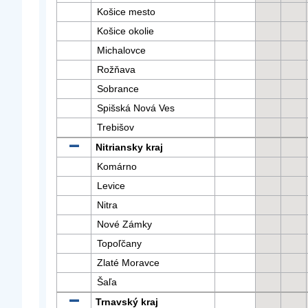
Košice mesto
Košice okolie
Michalovce
Rožňava
Sobrance
Spišská Nová Ves
Trebišov
Nitriansky kraj
Komárno
Levice
Nitra
Nové Zámky
Topoľčany
Zlaté Moravce
Šaľa
Trnavský kraj