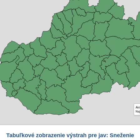
Akt
Naj
Tabuľkové zobrazenie výstrah pre jav: Sneženie