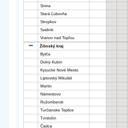
Snina
Stará Ľubovňa
Stropkov
Svidník
Vranov nad Topľou
Žilinský kraj
Bytča
Dolný Kubín
Kysucké Nové Mesto
Liptovský Mikuláš
Martin
Námestovo
Ružomberok
Turčianske Teplice
Tvrdošín
Čadca