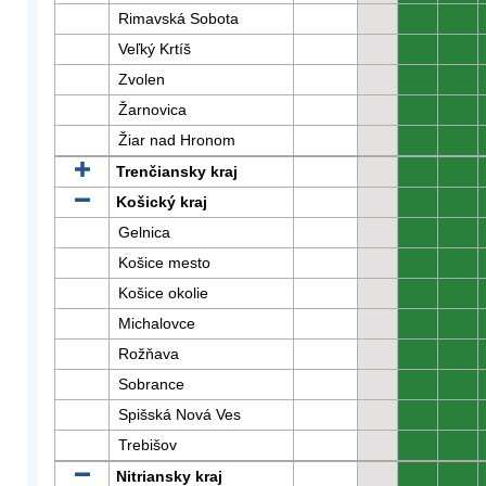
Rimavská Sobota
0
0
Veľký Krtíš
0
0
Zvolen
0
0
Žarnovica
0
0
Žiar nad Hronom
0
0
Trenčiansky kraj
0
0
Košický kraj
0
0
Gelnica
0
0
Košice mesto
0
0
Košice okolie
0
0
Michalovce
0
0
Rožňava
0
0
Sobrance
0
0
Spišská Nová Ves
0
0
Trebišov
0
0
Nitriansky kraj
0
0