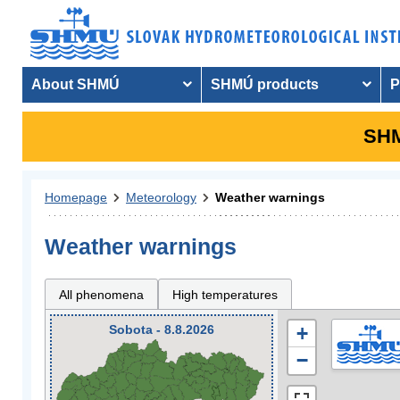
About SHMÚ
SHMÚ products
P
SHM
Homepage
Meteorology
Weather warnings
Weather warnings
All phenomena
High temperatures
Sobota - 8.8.2026
+
−