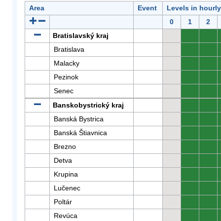
Area
Event
Levels in hourl
0
1
2
Bratislavský kraj
0
0
Bratislava
0
0
Malacky
0
0
Pezinok
0
0
Senec
0
0
Banskobystrický kraj
0
0
Banská Bystrica
0
0
Banská Štiavnica
0
0
Brezno
0
0
Detva
0
0
Krupina
0
0
Lučenec
0
0
Poltár
0
0
Revúca
0
0