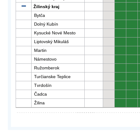
Žilinský kraj
0
0
Bytča
0
0
Dolný Kubín
0
0
Kysucké Nové Mesto
0
0
Liptovský Mikuláš
0
0
Martin
0
0
Námestovo
0
0
Ružomberok
0
0
Turčianske Teplice
0
0
Tvrdošín
0
0
Čadca
0
0
Žilina
0
0