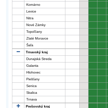
Komárno
0
0
Levice
0
0
Nitra
0
0
Nové Zámky
0
0
Topoľčany
0
0
Zlaté Moravce
0
0
Šaľa
0
0
Trnavský kraj
0
0
Dunajská Streda
0
0
Galanta
0
0
Hlohovec
0
0
Piešťany
0
0
Senica
0
0
Skalica
0
0
Trnava
0
0
Prešovský kraj
0
0