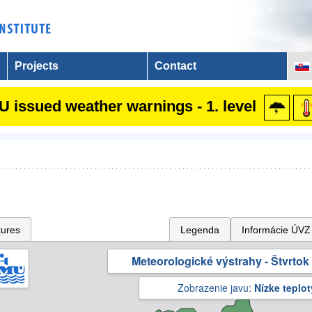
Projects
Contact
 issued weather warnings - 1. level
tures
Legenda
Informácie ÚVZ
Meteorologické výstrahy - Štvrtok 
Zobrazenie javu:
Nízke teplot