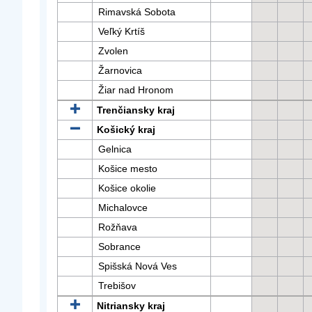
Rimavská Sobota
Veľký Krtíš
Zvolen
Žarnovica
Žiar nad Hronom
Trenčiansky kraj
Košický kraj
Gelnica
Košice mesto
Košice okolie
Michalovce
Rožňava
Sobrance
Spišská Nová Ves
Trebišov
Nitriansky kraj