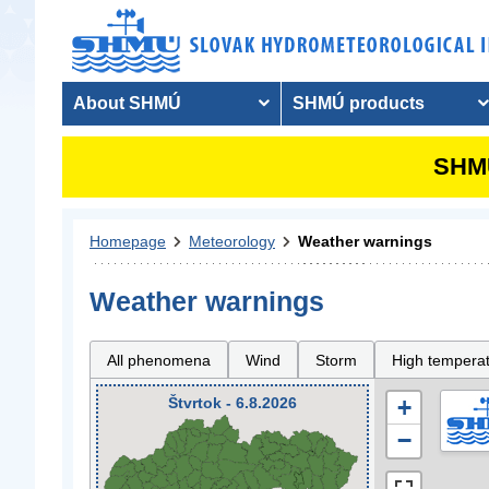
About SHMÚ
SHMÚ products
SHMU
Homepage
Meteorology
Weather warnings
Weather warnings
All phenomena
Wind
Storm
High tempera
Štvrtok - 6.8.2026
+
−