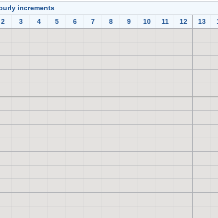
ourly increments
2
3
4
5
6
7
8
9
10
11
12
13