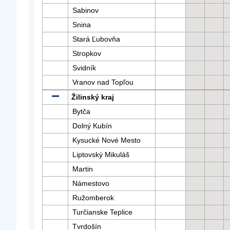
Sabinov
Snina
Stará Ľubovňa
Stropkov
Svidník
Vranov nad Topľou
Žilinský kraj
Bytča
Dolný Kubín
Kysucké Nové Mesto
Liptovský Mikuláš
Martin
Námestovo
Ružomberok
Turčianske Teplice
Tvrdošín