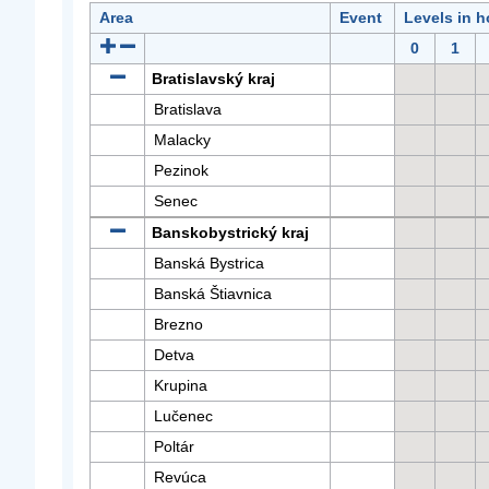
Area
Event
Levels in h
0
1
Bratislavský kraj
Bratislava
Malacky
Pezinok
Senec
Banskobystrický kraj
Banská Bystrica
Banská Štiavnica
Brezno
Detva
Krupina
Lučenec
Poltár
Revúca