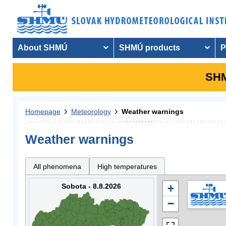
About SHMÚ
SHMÚ products
P
SHM
Homepage
Meteorology
Weather warnings
Weather warnings
All phenomena
High temperatures
Sobota - 8.8.2026
+
−