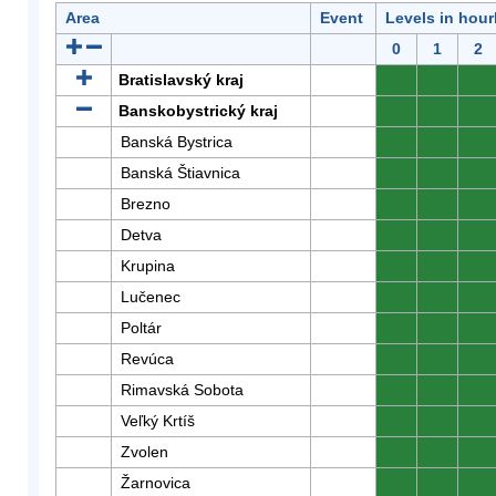
Area
Event
Levels in hour
0
1
2
Bratislavský kraj
0
0
0
Banskobystrický kraj
0
0
0
Banská Bystrica
0
0
0
Banská Štiavnica
0
0
0
Brezno
0
0
0
Detva
0
0
0
Krupina
0
0
0
Lučenec
0
0
0
Poltár
0
0
0
Revúca
0
0
0
Rimavská Sobota
0
0
0
Veľký Krtíš
0
0
0
Zvolen
0
0
0
Žarnovica
0
0
0