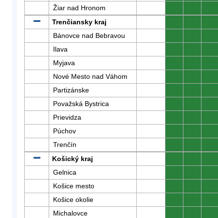
Žiar nad Hronom
0
0
0
Trenčiansky kraj
0
0
0
Bánovce nad Bebravou
0
0
0
Ilava
0
0
0
Myjava
0
0
0
Nové Mesto nad Váhom
0
0
0
Partizánske
0
0
0
Považská Bystrica
0
0
0
Prievidza
0
0
0
Púchov
0
0
0
Trenčín
0
0
0
Košický kraj
0
0
0
Gelnica
0
0
0
Košice mesto
0
0
0
Košice okolie
0
0
0
Michalovce
0
0
0