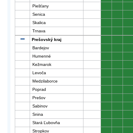
Piešťany
0
0
0
Senica
0
0
0
Skalica
0
0
0
Trnava
0
0
0
Prešovský kraj
0
0
0
Bardejov
0
0
0
Humenné
0
0
0
Kežmarok
0
0
0
Levoča
0
0
0
Medzilaborce
0
0
0
Poprad
0
0
0
Prešov
0
0
0
Sabinov
0
0
0
Snina
0
0
0
Stará Ľubovňa
0
0
0
Stropkov
0
0
0