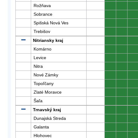
Rožňava
0
0
0
Sobrance
0
0
0
Spišská Nová Ves
0
0
0
Trebišov
0
0
0
Nitriansky kraj
0
0
0
Komárno
0
0
0
Levice
0
0
0
Nitra
0
0
0
Nové Zámky
0
0
0
Topoľčany
0
0
0
Zlaté Moravce
0
0
0
Šaľa
0
0
0
Trnavský kraj
0
0
0
Dunajská Streda
0
0
0
Galanta
0
0
0
Hlohovec
0
0
0