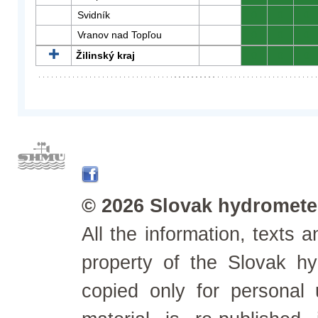
Svidník
0
0
0
Vranov nad Topľou
0
0
0
Žilinský kraj
0
0
0
© 2026 Slovak hydrometeo
All the information, texts
property of the Slovak h
copied only for personal