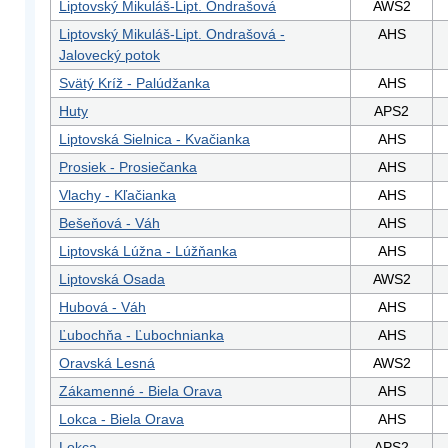
Liptovský Mikuláš-Lipt. Ondrašová
AWS2
Liptovský Mikuláš-Lipt. Ondrašová -
AHS
Jalovecký potok
Svätý Kríž - Palúdžanka
AHS
Huty
APS2
Liptovská Sielnica - Kvačianka
AHS
Prosiek - Prosiečanka
AHS
Vlachy - Kľačianka
AHS
Bešeňová - Váh
AHS
Liptovská Lúžna - Lúžňanka
AHS
Liptovská Osada
AWS2
Hubová - Váh
AHS
Ľubochňa - Ľubochnianka
AHS
Oravská Lesná
AWS2
Zákamenné - Biela Orava
AHS
Lokca - Biela Orava
AHS
Lokca
APS2