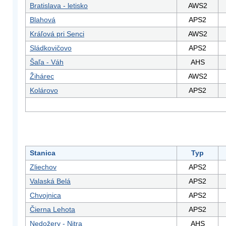
Bratislava - letisko
AWS2
Blahová
APS2
Kráľová pri Senci
AWS2
Sládkovičovo
APS2
Šaľa - Váh
AHS
Žihárec
AWS2
Kolárovo
APS2
Stanica
Typ
Zliechov
APS2
Valaská Belá
APS2
Chvojnica
APS2
Čierna Lehota
APS2
Nedožery - Nitra
AHS