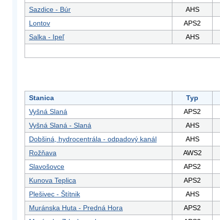
Sazdice - Búr
AHS
Lontov
APS2
Salka - Ipeľ
AHS
Stanica
Typ
Vyšná Slaná
APS2
Vyšná Slaná - Slaná
AHS
Dobšiná, hydrocentrála - odpadový kanál
AHS
Rožňava
AWS2
Slavošovce
APS2
Kunova Teplica
APS2
Plešivec - Štítnik
AHS
Muránska Huta - Predná Hora
APS2