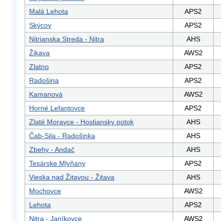
Malá Lehota
APS2
Skýcov
APS2
Nitrianska Streda - Nitra
AHS
Žikava
AWS2
Zlatno
APS2
Radošina
APS2
Kamanová
AWS2
Horné Lefantovce
APS2
Zlaté Moravce - Hostiansky potok
AHS
Čab-Sila - Radošinka
AHS
Zbehy - Andač
AHS
Tesárske Mlyňany
APS2
Vieska nad Žitavou - Žitava
AHS
Mochovce
AWS2
Lehota
APS2
Nitra - Janíkovce
AWS2