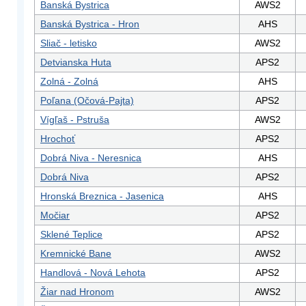
Banská Bystrica
AWS2
Banská Bystrica - Hron
AHS
Sliač - letisko
AWS2
Detvianska Huta
APS2
Zolná - Zolná
AHS
Poľana (Očová-Pajta)
APS2
Vígľaš - Pstruša
AWS2
Hrochoť
APS2
Dobrá Niva - Neresnica
AHS
Dobrá Niva
APS2
Hronská Breznica - Jasenica
AHS
Močiar
APS2
Sklené Teplice
APS2
Kremnické Bane
AWS2
Handlová - Nová Lehota
APS2
Žiar nad Hronom
AWS2