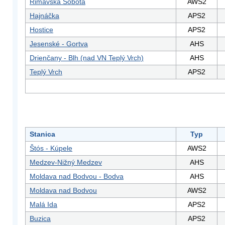
Rimavská Sobota
AWS2
Hajnáčka
APS2
Hostice
APS2
Jesenské - Gortva
AHS
Drienčany - Blh (nad VN Teplý Vrch)
AHS
Teplý Vrch
APS2
Stanica
Typ
Štós - Kúpele
AWS2
Medzev-Nižný Medzev
AHS
Moldava nad Bodvou - Bodva
AHS
Moldava nad Bodvou
AWS2
Malá Ida
APS2
Buzica
APS2