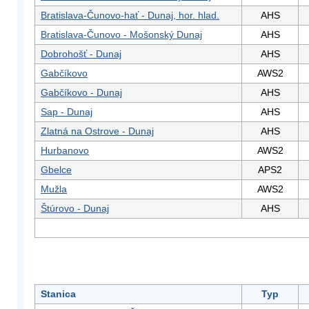
Bratislava-Čunovo-hať - Dunaj, hor. hlad.
AHS
Bratislava-Čunovo - Mošonský Dunaj
AHS
Dobrohošť - Dunaj
AHS
Gabčíkovo
AWS2
Gabčíkovo - Dunaj
AHS
Sap - Dunaj
AHS
Zlatná na Ostrove - Dunaj
AHS
Hurbanovo
AWS2
Gbelce
APS2
Mužla
AWS2
Štúrovo - Dunaj
AHS
Stanica
Typ