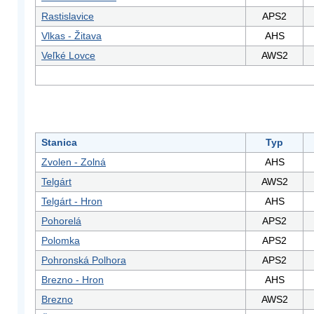
Rastislavice
APS2
Vlkas - Žitava
AHS
Veľké Lovce
AWS2
Stanica
Typ
Zvolen - Zolná
AHS
Telgárt
AWS2
Telgárt - Hron
AHS
Pohorelá
APS2
Polomka
APS2
Pohronská Polhora
APS2
Brezno - Hron
AHS
Brezno
AWS2