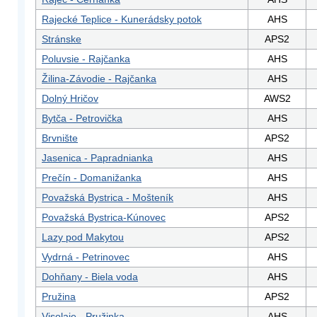
Rajecké Teplice - Kunerádsky potok
AHS
Stránske
APS2
Poluvsie - Rajčanka
AHS
Žilina-Závodie - Rajčanka
AHS
Dolný Hričov
AWS2
Bytča - Petrovička
AHS
Brvnište
APS2
Jasenica - Papradnianka
AHS
Prečín - Domanižanka
AHS
Považská Bystrica - Mošteník
AHS
Považská Bystrica-Kúnovec
APS2
Lazy pod Makytou
APS2
Vydrná - Petrinovec
AHS
Dohňany - Biela voda
AHS
Pružina
APS2
Visolaje - Pružinka
AHS