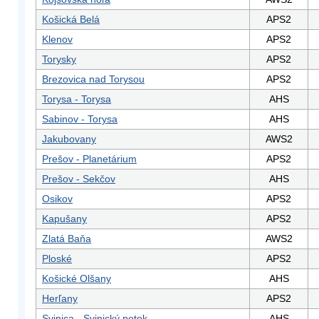
Košická Belá
APS2
Klenov
APS2
Torysky
APS2
Brezovica nad Torysou
APS2
Torysa - Torysa
AHS
Sabinov - Torysa
AHS
Jakubovany
AWS2
Prešov - Planetárium
APS2
Prešov - Sekčov
AHS
Osikov
APS2
Kapušany
APS2
Zlatá Baňa
AWS2
Ploské
APS2
Košické Olšany
AHS
Herľany
APS2
Svinica - Svinický potok
AHS