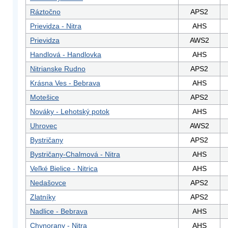
Ráztočno
APS2
Prievidza - Nitra
AHS
Prievidza
AWS2
Handlová - Handlovka
AHS
Nitrianske Rudno
APS2
Krásna Ves - Bebrava
AHS
Motešice
APS2
Nováky - Lehotský potok
AHS
Uhrovec
AWS2
Bystričany
APS2
Bystričany-Chalmová - Nitra
AHS
Veľké Bielice - Nitrica
AHS
Nedašovce
APS2
Zlatníky
APS2
Nadlice - Bebrava
AHS
Chynorany - Nitra
AHS