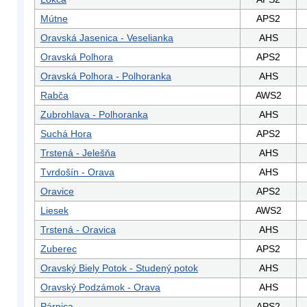
Mútne
APS2
Oravská Jasenica - Veselianka
AHS
Oravská Polhora
APS2
Oravská Polhora - Polhoranka
AHS
Rabča
AWS2
Zubrohlava - Polhoranka
AHS
Suchá Hora
APS2
Trstená - Jelešňa
AHS
Tvrdošín - Orava
AHS
Oravice
APS2
Liesek
AWS2
Trstená - Oravica
AHS
Zuberec
APS2
Oravský Biely Potok - Studený potok
AHS
Oravský Podzámok - Orava
AHS
Párnica
APS2