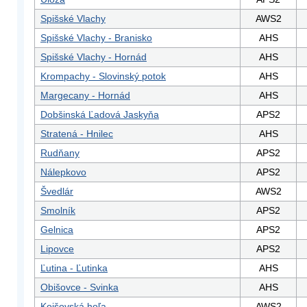
Spišské Vlachy
AWS2
Spišské Vlachy - Branisko
AHS
Spišské Vlachy - Hornád
AHS
Krompachy - Slovinský potok
AHS
Margecany - Hornád
AHS
Dobšinská Ľadová Jaskyňa
APS2
Stratená - Hnilec
AHS
Rudňany
APS2
Nálepkovo
APS2
Švedlár
AWS2
Smolník
APS2
Gelnica
APS2
Lipovce
APS2
Ľutina - Ľutinka
AHS
Obišovce - Svinka
AHS
Kojšovská hoľa
AWS2