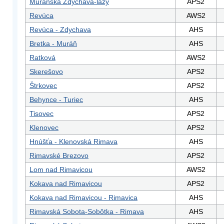
Muránska Zdychava-lazy
APS2
Revúca
AWS2
Revúca - Zdychava
AHS
Bretka - Muráň
AHS
Ratková
AWS2
Skerešovo
APS2
Štrkovec
APS2
Behynce - Turiec
AHS
Tisovec
APS2
Klenovec
APS2
Hnúšťa - Klenovská Rimava
AHS
Rimavské Brezovo
APS2
Lom nad Rimavicou
AWS2
Kokava nad Rimavicou
APS2
Kokava nad Rimavicou - Rimavica
AHS
Rimavská Sobota-Sobôtka - Rimava
AHS