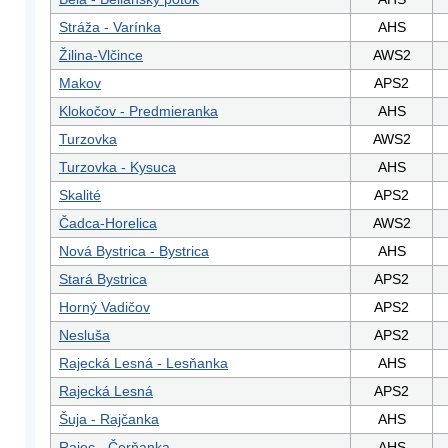
Stráža - Varínka
AHS
Žilina-Vlčince
AWS2
Makov
APS2
Klokočov - Predmieranka
AHS
Turzovka
AWS2
Turzovka - Kysuca
AHS
Skalité
APS2
Čadca-Horelica
AWS2
Nová Bystrica - Bystrica
AHS
Stará Bystrica
APS2
Horný Vadičov
APS2
Nesluša
APS2
Rajecká Lesná - Lesňanka
AHS
Rajecká Lesná
APS2
Šuja - Rajčanka
AHS
Rajec - Čerňanka
AHS