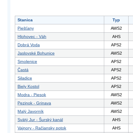
Stanica
Typ
Piešťany
AWS2
Hlohovec - Váh
AHS
Dobrá Voda
APS2
Jaslovské Bohunice
AWS2
Smolenice
APS2
Častá
APS2
Siladice
APS2
Biely Kostol
APS2
Modra - Piesok
AWS2
Pezinok - Grinava
AWS2
Malý Javorník
AWS2
Svätý Jur - Šurský kanál
AHS
Vajnory - Račiansky potok
AHS