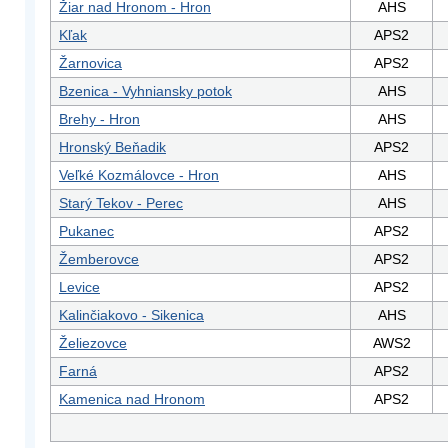
Žiar nad Hronom - Hron
AHS
Kľak
APS2
Žarnovica
APS2
Bzenica - Vyhniansky potok
AHS
Brehy - Hron
AHS
Hronský Beňadik
APS2
Veľké Kozmálovce - Hron
AHS
Starý Tekov - Perec
AHS
Pukanec
APS2
Žemberovce
APS2
Levice
APS2
Kalinčiakovo - Sikenica
AHS
Želiezovce
AWS2
Farná
APS2
Kamenica nad Hronom
APS2