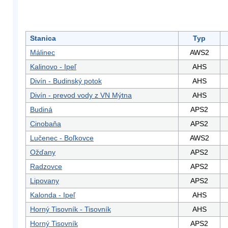
Stanica
Typ
Málinec
AWS2
Kalinovo - Ipeľ
AHS
Divín - Budinský potok
AHS
Divín - prevod vody z VN Mýtna
AHS
Budiná
APS2
Cinobaňa
APS2
Lučenec - Boľkovce
AWS2
Ožďany
APS2
Radzovce
APS2
Lipovany
APS2
Kalonda - Ipeľ
AHS
Horný Tisovník - Tisovník
AHS
Horný Tisovník
APS2