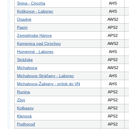
Snina - Cirocha
AHS
Koškovce - Laborec
AHS
Osadné
AWS2
Papín
APS2
Zemplínske Hámre
APS2
Kamenica nad Cirochou
AWS2
Humenné - Laborec
AHS
Strážske
APS2
Michalovce
AWS2
Michalovce-Stráňany - Laborec
AHS
Michalovce-Žabjany - prítok do VN
AHS
Runina
APS2
Zboj
APS2
Kolbasov
APS2
Klenová
APS2
Podhoroď
APS2