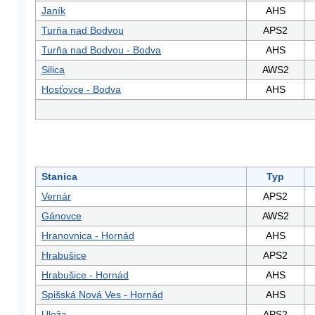
Janík
AHS
Turňa nad Bodvou
APS2
Turňa nad Bodvou - Bodva
AHS
Silica
AWS2
Hosťovce - Bodva
AHS
Stanica
Typ
Vernár
APS2
Gánovce
AWS2
Hranovnica - Hornád
AHS
Hrabušice
APS2
Hrabušice - Hornád
AHS
Spišská Nová Ves - Hornád
AHS
Uloža
APS2