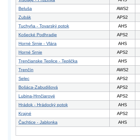
Beluša
AWS2
Zubák
APS2
Tuchyňa - Tovarský potok
AHS
Košecké Podhradie
APS2
Horné Srnie - Vlára
AHS
Horné Srnie
APS2
Trenčianske Teplice - Teplička
AHS
Trenčín
AWS2
Selec
APS2
Bošáca-Zabudišová
APS2
Lubina-Hrnčiarové
APS2
Hrádok - Hrádocký potok
AHS
Krajné
APS2
Čachtice - Jablonka
AHS