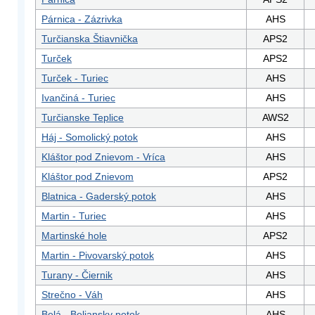
Párnica - Zázrivka
AHS
Turčianska Štiavnička
APS2
Turček
APS2
Turček - Turiec
AHS
Ivančiná - Turiec
AHS
Turčianske Teplice
AWS2
Háj - Somolický potok
AHS
Kláštor pod Znievom - Vríca
AHS
Kláštor pod Znievom
APS2
Blatnica - Gaderský potok
AHS
Martin - Turiec
AHS
Martinské hole
APS2
Martin - Pivovarský potok
AHS
Turany - Čiernik
AHS
Strečno - Váh
AHS
Belá - Beliansky potok
AHS