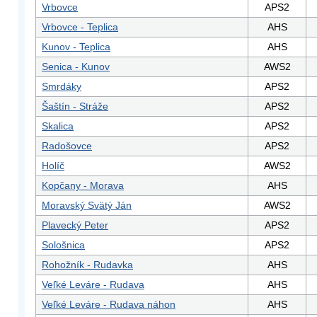
Vrbovce
APS2
Vrbovce - Teplica
AHS
Kunov - Teplica
AHS
Senica - Kunov
AWS2
Smrdáky
APS2
Šaštín - Stráže
APS2
Skalica
APS2
Radošovce
APS2
Holíč
AWS2
Kopčany - Morava
AHS
Moravský Svätý Ján
AWS2
Plavecký Peter
APS2
Sološnica
APS2
Rohožník - Rudavka
AHS
Veľké Leváre - Rudava
AHS
Veľké Leváre - Rudava náhon
AHS