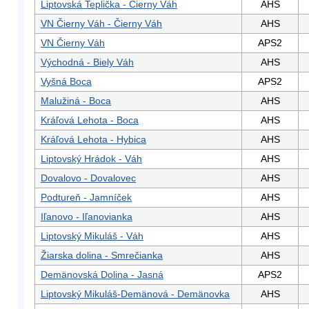
Liptovská Teplička - Čierny Váh
AHS
VN Čierny Váh - Čierny Váh
AHS
VN Čierny Váh
APS2
Východná - Biely Váh
AHS
Vyšná Boca
APS2
Malužiná - Boca
AHS
Kráľová Lehota - Boca
AHS
Kráľová Lehota - Hybica
AHS
Liptovský Hrádok - Váh
AHS
Dovalovo - Dovalovec
AHS
Podtureň - Jamníček
AHS
Iľanovo - Iľanovianka
AHS
Liptovský Mikuláš - Váh
AHS
Žiarska dolina - Smrečianka
AHS
Demänovská Dolina - Jasná
APS2
Liptovský Mikuláš-Demänová - Demänovka
AHS