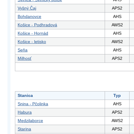
Vyšný Čaj
APS2
Bohdanovce
AHS
Košice - Podhradová
AWS2
Košice - Hornád
AHS
Košice - letisko
AWS2
Seňa
AHS
Milhosť
APS2
Stanica
Typ
Snina - Pčolinka
AHS
Habura
APS2
Medzilaborce
AWS2
Starina
APS2