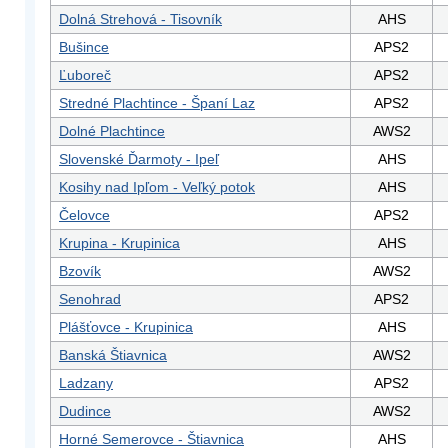
Dolná Strehová - Tisovník
AHS
Bušince
APS2
Ľuboreč
APS2
Stredné Plachtince - Španí Laz
APS2
Dolné Plachtince
AWS2
Slovenské Ďarmoty - Ipeľ
AHS
Kosihy nad Ipľom - Veľký potok
AHS
Čelovce
APS2
Krupina - Krupinica
AHS
Bzovík
AWS2
Senohrad
APS2
Plášťovce - Krupinica
AHS
Banská Štiavnica
AWS2
Ladzany
APS2
Dudince
AWS2
Horné Semerovce - Štiavnica
AHS